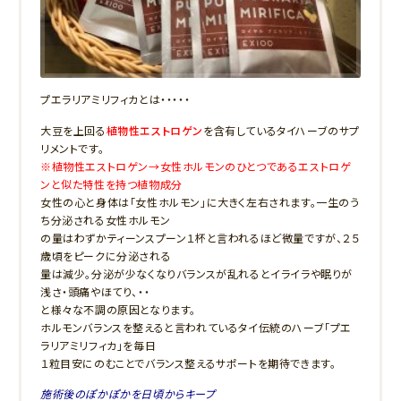
プエラリアミリフィカとは・・・・・
大豆を上回る
植物性エストロゲン
を含有しているタイハーブのサプ
リメントです。
※植物性エストロゲン→女性ホルモンのひとつであるエストロゲ
ンと似た特性を持つ植物成分
女性の心と身体は「女性ホルモン」に大きく左右されます。一生のう
ち分泌される女性ホルモン
の量はわずかティーンスプーン１杯と言われるほど微量ですが、２５
歳頃をピークに分泌される
量は減少。分泌が少なくなりバランスが乱れるとイライラや眠りが
浅さ・頭痛やほてり、・・
と様々な不調の原因となります。
ホルモンバランスを整えると言われているタイ伝統のハーブ「プエ
ラリアミリフィカ」を毎日
１粒目安にのむことでバランス整えるサポートを期待できます。
施術後のぽかぽかを日頃からキープ