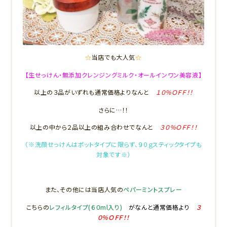
☆
当店でも大人気
☆
【生せっけん・無添加クレンジングミルク・オールインワン美容液】
以上の３品がいずれも通常価格よりなんと
１０％ＯＦＦ！！
さらに…！！
以上の中から２品以上の組み合わせでなんと
３０％ＯＦＦ！！
（※洗顔せっけんはポットタイプに限らず、９０ｇスティックタイプも
対象です※）
また、その他には当店人気の
ペパーミントスプレー
こちらの
レフィルタイプ(６０ml入り)
がなんと通常価格より
３
０％ＯＦＦ！！