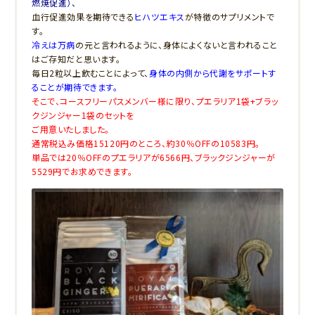
燃焼促進）、
血行促進効果を期待できる
ヒハツエキス
が特徴のサプリメントで
す。
冷えは万病
の元と言われるように、身体によくないと言われること
はご存知だと思います。
毎日2粒以上飲むことによって、
身体の内側から代謝をサポートす
ることが期待できます。
そこで、コースフリーパスメンバー様に限り、プエラリア1袋+ブラッ
クジンジャー1袋のセットを
ご用意いたしました。
通常税込み価格15120円のところ、約30％OFFの10583円。
単品では20％OFFのプエラリアが6566円、ブラックジンジャーが
5529円でお求めできます。