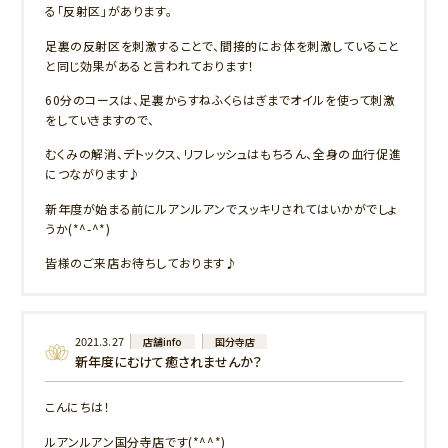
る「反射区」があります。
足裏の反射区を刺激することで、間接的にお体を刺激していること
と同じ効果があると言われております！
60分のコースは、足裏からすねふくらはぎまでオイルを使って刺激
をしていきますので、
むくみの解消、デトックス、リフレッシュはもちろん、全身の血行促進
につながります♪
新年度が始まる前にルアンルアンでスッキリされてはいかがでしょ
うか(*^-^*)
皆様のご来店お待ちしております♪
2021.3.27
店舗info
国分寺店
新年度にむけて癒されませんか？
こんにちは！
ルアンルアン国分寺店です(*^^*)