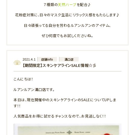
７種類の
天然ハーブ
を配合♪
花粉症対策に、日々のマスク生活にリラックス感をもたらします♪
日々頑張ってる自分を労わるルアンルアンのアイテム、
ぜひ何度でもお試しくださいね。
2021.4.1
店舗info
溝口店
【期間限定】スキンケアラインSALE情報☆彡
こんにちは！
ルアンルアン溝口店です。
本日は、現在開催中のスキンケアラインのSALEについてUPしま
す！！
人気商品をお得に試せるチャンスなので、お見逃しなく！！