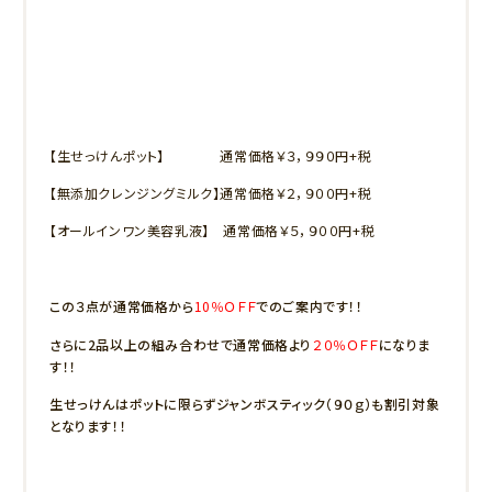
【生せっけんポット】 通常価格￥３，９９０円+税
【無添加クレンジングミルク】通常価格￥２，９００円+税
【オールインワン美容乳液】 通常価格￥５，９００円+税
この３点が通常価格から
10％ＯＦＦ
でのご案内です！！
さらに2品以上の組み合わせで通常価格より
２０％ＯＦＦ
になりま
す！！
生せっけんはポットに限らずジャンボスティック（９０ｇ）も割引対象
となります！！