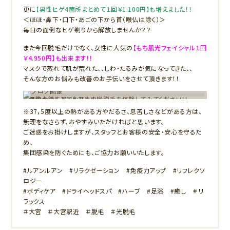
更に
【男性ヒゲ4箇所まとめて１回￥1.100円】も増えました！！
＜ほほ・鼻下・口下・あごの下から首（喉仏は除く）＞
毎日の面倒なヒゲ剃りから解放しませんか？？
また今回脱毛だけでなく、女性に人気の
【もち肌光フェイシャル１回
￥4.950円】も出来ます！！
マスクで蒸れて肌が荒れた、、しわ・たるみが気になってきた、、
そんな方のお悩みも改善のお手伝いをさせて頂きます！！
この機会にルアンルアンの光脱毛を体験してみてください！！
ご予約お待ちしております！！
※37，5度以上の熱がある方やだるさ、息苦しさなどがある方は、
無理をなさらず、おやすみいただければと思います。
ご迷惑をお掛けしますが、スタッフとお客様の安全・安心を守るた
め、
集団感染を防ぐためにも、ご協力お願いいたします。
#ルアンルアン #リラクゼーション #免疫力アップ #リフレクソ
ロジー
#ボディケア #ドライヘッドスパ #ハーブ #足浴 #癒し ＃リ
ラックス
＃大宮 ＃大宮駅近 ＃脱毛 ＃光脱毛