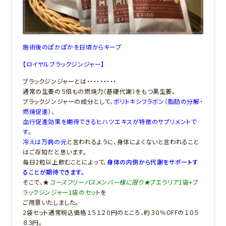
施術後のぽかぽかを日頃からキープ
【ロイヤルブラックジンジャー】
ブラックジンジャーとは・・・・・・・・・
通常の生姜の５倍もの燃焼力（基礎代謝）をもつ黒生姜。
ブラックジンジャーの成分として、
ポリトキシフラボン（脂肪の分解・
燃焼促進）、
血行促進効果を期待できるヒハツエキスが特徴のサプリメントで
す。
冷えは万病の元
と言われるように、身体によくないと言われること
はご存知だと思います。
毎日2粒以上飲むことによって、
身体の内側から代謝をサポートす
ることが期待できます。
そこで、★
コースフリーパスメンバー様に限り★
プエラリア1袋+ブ
ラックジンジャー1袋のセット
を
ご用意いたしました。
2袋セット通常税込価格１５１２０円のところ、約３０％OFFの１０５
８３円。