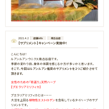
4月までのキャンペーンの予定とさせていただきます。
この機会に、是非お試しいただけると幸いです。
2021.4.2
店舗info
南古谷店
【サプリメント】キャンペーン実施中！
こんにちは！
ルアンルアンウニクス南古谷店です。
季節の変わり目、身体の体調を感じるか方が多いかと思います。
そこで、今回はルアンルアン推奨のサプリメントを２つご紹介させて
頂きます。
女性のための「若返り」天然ハーブ
【プエラリアミリフィカ】
プエラリアミリフィカとは・・・・・
大豆を上回る
植物性エストロゲン
を含有しているタイハーブのサプ
リメントです。