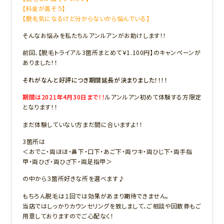
【料金が高そう】
【脱毛気になるけど分からないから悩んでいる】
そんなお悩みを私たちルアンルアンがお助けします！！
前回、【脱毛トライアル3箇所まとめて￥1.100円】のキャンペーンが
ありました！！
それがなんと好評につき期間延長が決まりました！！！！
期間は2021年4月30日まで！！
ルアンルアン初めて体験する方限定
となります！！
まだ体験していない方まだ間に合いますよ！！
3箇所は
＜おでこ・両ほほ・鼻下・口下・あご下・両ワキ・両ひじ下・両手指
甲・両ひざ・両ひざ下・両足指甲＞
の中から３箇所好きな所を選べます♪
もちろん脱毛は１回では効果があまり期待できません。
当店ではしっかりカウンセリングを致しまして、ご相談や回数券もご
用意しておりますのでご心配なく！