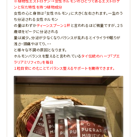
※植物性エストロゲン→女性ホルモンのひとつであるエストロゲ
ンと似た
特性を持つ植物成分
女性の心と身体は「女性ホルモン」に大きく左右されます。一生のう
ち分泌される女性ホルモン
の量はわずか
ティーンスプーン１杯
と言われるほど微量ですが、２５
歳頃をピークに分泌される
量は減少。分泌が少なくなりバランスが乱れるとイライラや眠りが
浅さ・頭痛やほてり、・・
と様々な不調の原因となります。
ホルモンバランスを整えると言われている
タイ伝統のハーブ「プエ
ラリアミリフィカ」を毎日
１粒目安にのむことでバランス整えるサポートを期待できます。