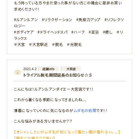
もう持っている方やまだ使った事がない方この機会に是非お買い
求めください！！
#ルアンルアン #リラクゼーション #免疫力アップ #リフレクソ
ロジー
#ボディケア #ドライヘッドスパ #ハーブ #足浴 #癒し ＃リ
ラックス
＃大宮 ＃大宮駅近 ＃脱毛 ＃光脱毛
2021.4.2
店舗info
大宮店
トライアル脱毛期間延長のお知らせ☆彡
こんにちは！ルアンルアンダイエー大宮店です！！
これから暑くなる季節になってきましたね、、
薄着になっていくのに気になるのが
ムダ毛の処理
です！！
こんな悩みがある方いませんか？？
【オシャレしたいがムダ毛が気になって着たい服が着れない、、、】
【脱毛とか痛そうで怖い】