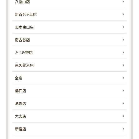
八幡山店
新百合ヶ丘店
志木東口店
南古谷店
ふじみ野店
東久留米店
全店
溝口店
池袋店
大宮店
新宿店