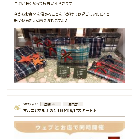
血流が良くなって疲労が和らぎます!
今からお身体を温めることを心がけてお過ごしいただくと
寒い冬もきっと乗り切れますよ♪
商品購入のみのご来店も大歓迎です(^^)/
皆様のご来店を、スタッフ一同心よりお待ちしております。
2020.9.14
店舗info
溝口店
マルコとマルオの１４日間！9/17スタート♪