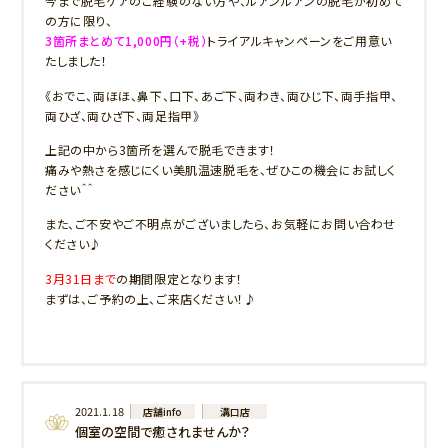
今まで脱毛ケアのご経験のない方や、ルアンルアンの脱毛が初めて
の方に限り、
3箇所まとめて1,000円（+税）
トライアルキャンペーンをご用意い
たしました！
《おでこ、両ほほ、鼻下、口下、あご下、両わき、両ひじ下、両手指甲、
両ひざ、両ひざ下、両足指甲》
上記の中から3箇所を選んで脱毛できます！
痛みや熱さを感じにくい美肌温速脱毛を、ぜひこの機会にお試しく
ださい＾＾
また、ご不安やご不明点がございましたら、お気軽にお問い合わせ
ください♪
3月31日まで
の期間限定となります！
まずは、ご予約の上、ご来店ください！♪
2021.1.18
店舗info
溝口店
個室の空間で癒されませんか？