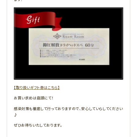
家事や育児、仕事など日々頑張ってくれているお母さまに
”癒しのひととき”
をプレゼントしませんか？
【取り扱いギフト券はこちら】
お買い求めは店頭にて！
感染対策も徹底して行っておりますので、安心していらしてください
♪
ぜひお待ちいたしております。