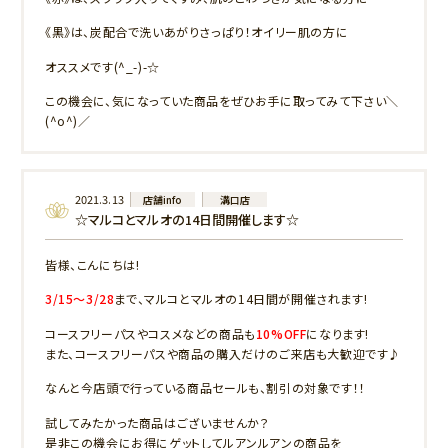
《黒》は、炭配合で洗いあがりさっぱり！オイリー肌の方に
オススメです(^_-)-☆
この機会に、気になっていた商品をぜひお手に取ってみて下さい＼
(^o^)／
2021.3.13
店舗info
溝口店
☆マルコとマルオの14日間開催します☆
皆様、こんにちは!
3/15～3/28
まで、マルコとマルオの14日間が開催されます!
コースフリーパスやコスメなどの商品も
10%OFF
になります!
また、コースフリーパスや商品の購入だけのご来店も大歓迎です♪
なんと今店頭で行っている商品セールも、割引の対象です！！
試してみたかった商品はございませんか？
是非この機会にお得にゲットしてルアンルアンの商品を