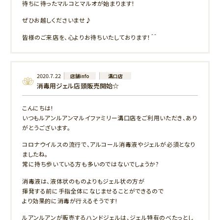
待ちに待ったマルコとマルオが始まります！
ぜひお越しくださいませ♪
皆様のご来店を、心よりお待ちいたしております！＾＾
2020.7.22
店舗info
溝口店
消毒用ジェル店頭販売開始☆
こんにちは!
いつもルアンルアンマルイファミリー溝口店をご利用いただき、あり
がとうございます。
コロナウイルスの流行で、アルコール消毒液やジェルが必須となり
ましたね。
常に持ち歩いている方も多いのではないでしょうか?
消毒液は、液体状のものよりもジェル状の方が
揮発する前に手指全体になじませることができるので
より効果的に消毒が行えるそうです!
ルアンルアンが販売するハンドジェルは、ジェル特有のべたっとし