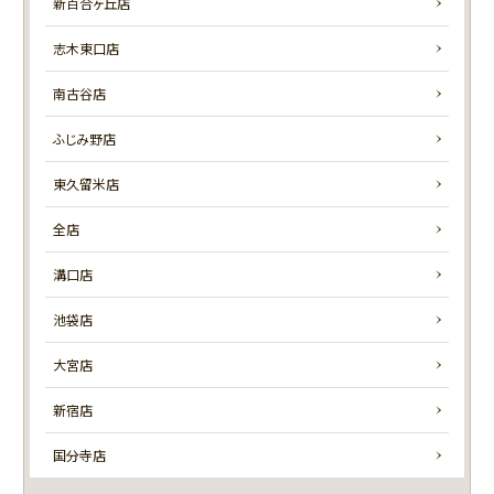
新百合ヶ丘店
志木東口店
南古谷店
ふじみ野店
東久留米店
全店
溝口店
池袋店
大宮店
新宿店
国分寺店