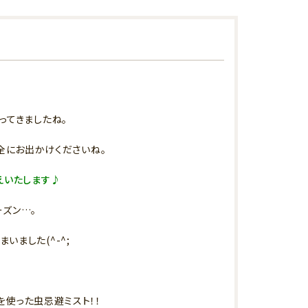
ってきましたね。
全にお出かけくださいね。
えいたします♪
ーズン…。
いました(^-^;
を使った虫忌避ミスト！！