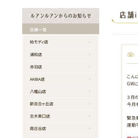
店舗i
ルアンルアンからのお知らせ
店舗一覧
柏モディ店
浦和店
赤羽店
こんに
AKIBA店
GW
八幡山店
３月
新百合ヶ丘店
今月
志木東口店
緊急
運動
南古谷店