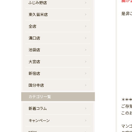
腸が
ふじみ野店
是非
東久留米店
全店
溝口店
池袋店
大宮店
新宿店
国分寺店
カテゴリ一覧
＊――＊――＊
ご存
新着コラム
この
キャンペーン
マン