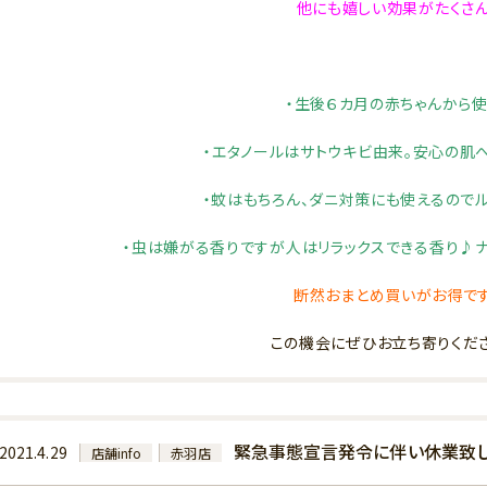
他にも嬉しい効果がたくさ
・生後６カ月の赤ちゃんから
・エタノールはサトウキビ由来。安心の肌へ
・蚊はもちろん、ダニ対策にも使えるのでル
・虫は嫌がる香りですが人はリラックスできる香り♪
断然おまとめ買いがお得で
この機会にぜひお立ち寄りくだ
緊急事態宣言発令に伴い休業致し
2021.4.29
店舗info
赤羽店