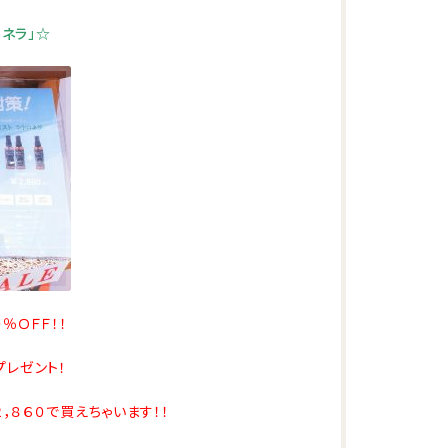
ネラ」☆
０％ＯＦＦ！！
プレゼント！
，８６０で買えちゃいます！！