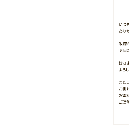
いつ
あり
政府
明日
皆さ
よろ
また
お掛
お電
ご理