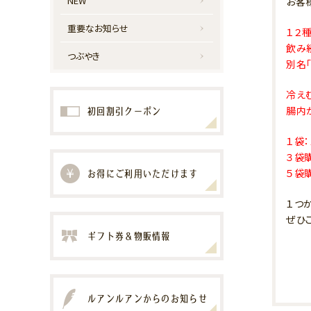
NEW
お客
重要なお知らせ
１２
飲み
つぶやき
別名
冷え
腸内
初回割引クーポン
１袋：
３袋購
５袋購
お得にご利用いただけます
１つ
ぜひ
ギフト券＆物販情報
ルアンルアンからのお知らせ