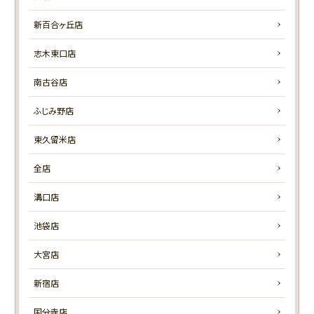
新百合ヶ丘店
志木東口店
南古谷店
ふじみ野店
東久留米店
全店
溝口店
池袋店
大宮店
新宿店
国分寺店